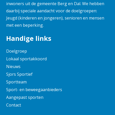
februari 2025
inwoners uit de gemeente Berg en Dal. We hebben
daarbij speciale aandacht voor de doelgroepen:
januari 2025
Jeugd (kinderen en jongeren), senioren en mensen
november 2024
met een beperking.
oktober 2024
september 2024
Handige links
augustus 2024
juni 2024
Doelgroep
mei 2024
Lokaal sportakkoord
april 2024
Nieuws
maart 2024
Sjors Sportief
februari 2024
Sportteam
januari 2024
Sport- en beweegaanbieders
december 2023
Aangepast sporten
november 2023
Contact
oktober 2023