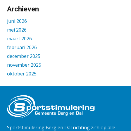
Archieven
juni 2026
mei 2026
maart 2026
februari 2026
december 2025
november 2025
oktober 2025
september 2025
augustus 2025
juni 2025
mei 2025
april 2025
maart 2025
Sportstimulering Berg en Dal richting zich op alle