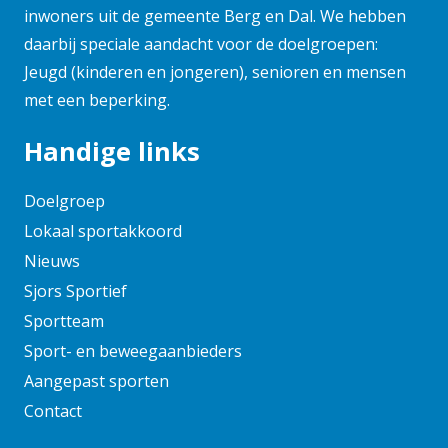
februari 2025
inwoners uit de gemeente Berg en Dal. We hebben
daarbij speciale aandacht voor de doelgroepen:
januari 2025
Jeugd (kinderen en jongeren), senioren en mensen
november 2024
met een beperking.
oktober 2024
september 2024
Handige links
augustus 2024
juni 2024
Doelgroep
mei 2024
Lokaal sportakkoord
april 2024
Nieuws
maart 2024
Sjors Sportief
februari 2024
Sportteam
januari 2024
Sport- en beweegaanbieders
december 2023
Aangepast sporten
november 2023
Contact
oktober 2023