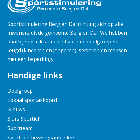
mei 2025
april 2025
maart 2025
Sportstimulering Berg en Dal richting zich op alle
februari 2025
inwoners uit de gemeente Berg en Dal. We hebben
daarbij speciale aandacht voor de doelgroepen:
januari 2025
Jeugd (kinderen en jongeren), senioren en mensen
november 2024
met een beperking.
oktober 2024
september 2024
Handige links
augustus 2024
juni 2024
Doelgroep
mei 2024
Lokaal sportakkoord
april 2024
Nieuws
maart 2024
Sjors Sportief
februari 2024
Sportteam
januari 2024
Sport- en beweegaanbieders