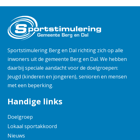
september 2025
augustus 2025
juni 2025
mei 2025
april 2025
maart 2025
Sportstimulering Berg en Dal richting zich op alle
februari 2025
inwoners uit de gemeente Berg en Dal. We hebben
daarbij speciale aandacht voor de doelgroepen:
januari 2025
Jeugd (kinderen en jongeren), senioren en mensen
november 2024
met een beperking.
oktober 2024
september 2024
Handige links
augustus 2024
juni 2024
Doelgroep
mei 2024
Lokaal sportakkoord
april 2024
Nieuws