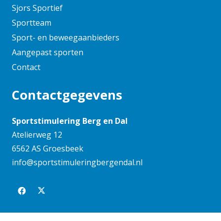
maart 2024
Sjors Sportief
februari 2024
Sportteam
januari 2024
Sport- en beweegaanbieders
december 2023
Aangepast sporten
november 2023
Contact
oktober 2023
Contactgegevens
september 2023
augustus 2023
Sportstimulering Berg en Dal
juni 2023
Atelierweg 12
mei 2023
6562 AS Groesbeek
april 2023
info@sportstimuleringbergendal.nl
maart 2023
februari 2023
januari 2023
december 2022