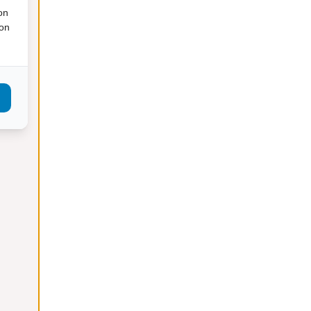
on
december 2020
ion
november 2020
oktober 2020
september 2020
juli 2020
juni 2020
mei 2020
april 2020
februari 2020
januari 2020
december 2019
november 2019
oktober 2019
september 2019