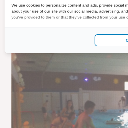
“Jeu de Boules” Op Sportpark Noord te Groesbeek
We use cookies to personalize content and ads, provide social m
about your use of our site with our social media, advertising, an
you've provided to them or that they've collected from your use of
Lekker lopen én wandelen