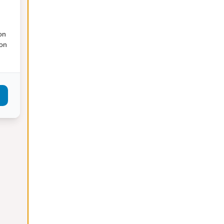
mei 2025
april 2025
maart 2025
on
ion
februari 2025
januari 2025
november 2024
oktober 2024
september 2024
augustus 2024
juni 2024
mei 2024
april 2024
maart 2024
februari 2024
januari 2024