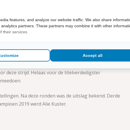
p Petanque
edia features, and analyze our website traffic. We also share informati
d analytics partners. These partners may combine it with other informat
 their services.
Customize
Accept all
ging het jaarlijkse clubkampioenschap gespeeld.
 deze strijd. Helaas voor de titelverdedigster
t meedoen.
ellingen. Na deze ronden was de uitslag bekend. Derde
ampioen 2019 werd Alie Kuster.