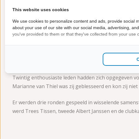
Clubkampioenscha
This website uses cookies
Vereniging Beek
We use cookies to personalize content and ads, provide social m
about your use of our site with our social media, advertising, an
you've provided to them or that they've collected from your use of
7 jaar geleden
vso_support
volwassenen
Clubkampioenschap PVBeek
Zondag 17 nov. werd in de hal van de Petanque-vereni
Twintig enthousiaste leden hadden zich opgegeven voor
Marianne van Thiel was zij geblesseerd en kon zij nie
Er werden drie ronden gespeeld in wisselende samenst
werd Trees Tissen, tweede Albert Janssen en de clubk