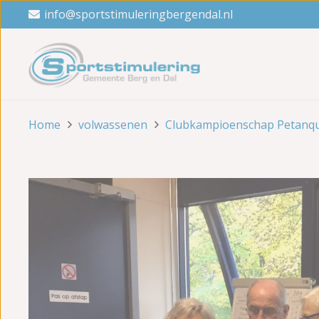
info@sportstimuleringbergendal.nl
Home
volwassenen
Clubkampioenschap Petanqu