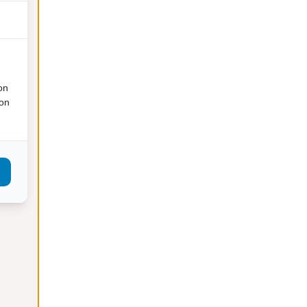
augustus 2022
mei 2022
april 2022
maart 2022
on
februari 2022
ion
januari 2022
december 2021
november 2021
oktober 2021
september 2021
augustus 2021
juli 2021
juni 2021
mei 2021
maart 2021