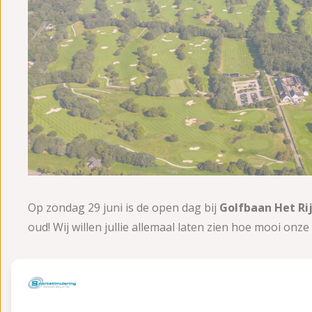
Op zondag 29 juni is de open dag bij
Golfbaan Het Ri
oud! Wij willen jullie allemaal laten zien hoe mooi on
Daarnaast kun je op een leuke manier kennis maken me
rondkijken en genieten van een drankje op ons terras
kennis maken met golf. Op de Driving Range zijn er di