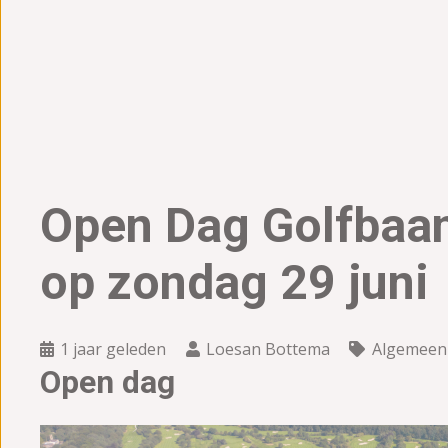
Open Dag Golfbaan
op zondag 29 juni
1 jaar geleden
Loesan Bottema
Algemeen
Open dag