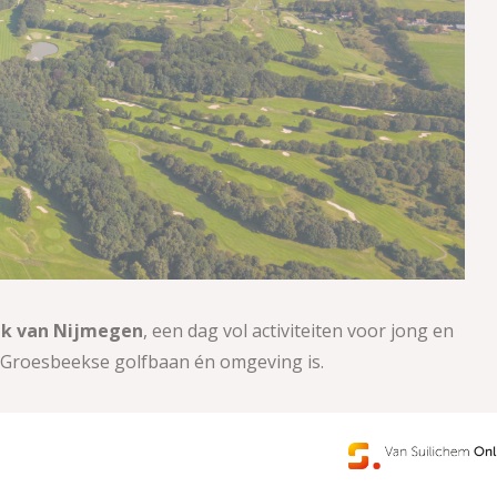
jk van Nijmegen
, een dag vol activiteiten voor jong en
ze Groesbeekse golfbaan én omgeving is.
t golf, meedoen aan allerlei activiteiten of gewoon
! Zowel op de oefenbaan als op de Driving Range kun je
gitale schermen (Trackman) zodat je jouw slag kan