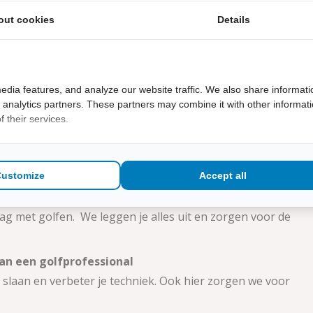
an ook games op voor de jeugd. Onze medewerkers en
out cookies
Details
omen kijken. Leuk voor het hele gezin en vergeet opa’s
rs en andere mensen uit de regio ontvangen. De open
edia features, and analyze our website traffic. We also share informati
d analytics partners. These partners may combine it with other informat
 their services.
Customize
Accept all
lag met golfen. We leggen je alles uit en zorgen voor de
van een golfprofessional
 slaan en verbeter je techniek. Ook hier zorgen we voor