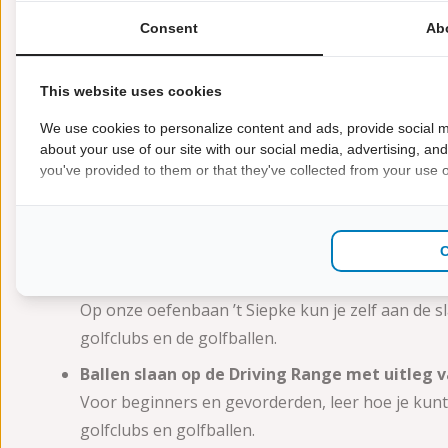
meten of een digitale golfbaan kan spelen, hier sta
Consent
Ab
vrijwilligers staan die dag voor jullie klaar.
This website uses cookies
Een fantastische dag voor iedereen die een keer wil k
en oma’s ook niet! Hopelijk mogen we veel Groesbeke
We use cookies to personalize content and ads, provide social m
dag is van 10.00 tot 16.00 uur. Tot zondag 29 juni!
about your use of our site with our social media, advertising, an
you've provided to them or that they've collected from your use of
Wat is er zoal te doen?
Golfen op de oefenbaan
Op onze oefenbaan ’t Siepke kun je zelf aan de s
golfclubs en de golfballen.
Ballen slaan op de Driving Range met uitleg 
Voor beginners en gevorderden, leer hoe je kunt
golfclubs en golfballen.