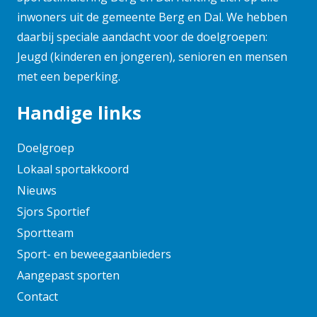
februari 2025
inwoners uit de gemeente Berg en Dal. We hebben
daarbij speciale aandacht voor de doelgroepen:
januari 2025
Jeugd (kinderen en jongeren), senioren en mensen
november 2024
met een beperking.
oktober 2024
september 2024
Handige links
augustus 2024
juni 2024
Doelgroep
mei 2024
Lokaal sportakkoord
april 2024
Nieuws
maart 2024
Sjors Sportief
februari 2024
Sportteam
januari 2024
Sport- en beweegaanbieders
december 2023
Aangepast sporten
november 2023
Contact
oktober 2023