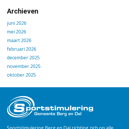
Archieven
juni 2026
mei 2026
maart 2026
februari 2026
december 2025
november 2025
oktober 2025
september 2025
augustus 2025
juni 2025
mei 2025
april 2025
maart 2025
Sportstimulering Berg en Dal richting zich op alle