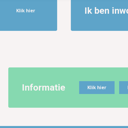
Ik ben inw
Klik hier
Informatie
Klik hier