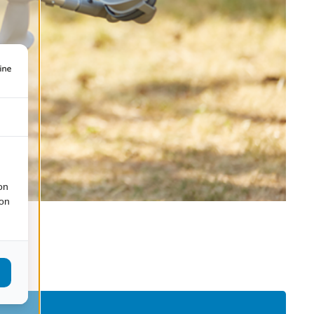
on
ion