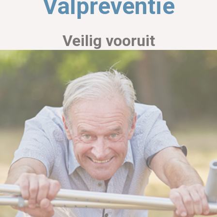
Valpreventie
reventie in de gemeente Berg e
Veilig vooruit
Valpreventie gaat over het voorkomen van vallen bij ouderen. Vallen kan ernstige verwondingen veroorzaken, zoals
botbreuken. Om dit te voorkomen, zijn er verschillende maatregelen die je kunt nemen.
Denk aan beweegprogramma's die de balans en spierkracht verbeteren, het aanpassen van de omgeving door obstakels te
verwijderen en handgrepen te plaatsen, en het controleren van je gezondheid en medicatie.
Ook is het belangrijk om goed geïnformeerd te zijn over de risico's van vallen en wat je kunt doen om deze te verminderen.
Valpreventie helpt om veilig en zelfstandig thuis te blijven wonen.