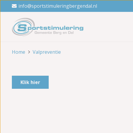
info@sportstimuleringbergendal.nl
Home
Valpreventie
Klik hier